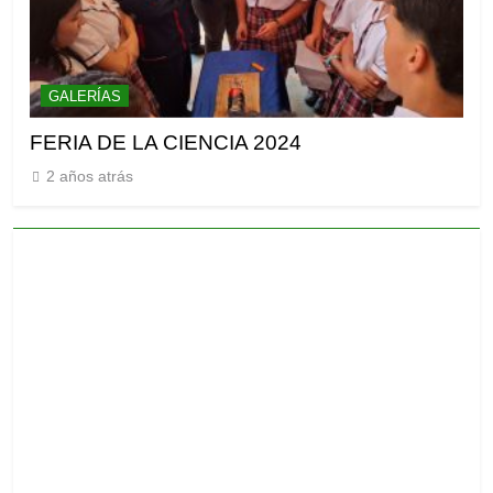
GALERÍAS
G
FERIA DE LA CIENCIA 2024
Gr
2 años atrás
2