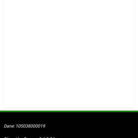
M
Dane: 105038000019