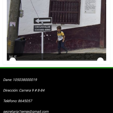
MJE
M
Dane: 105038000019
Dirección: Carrera 9 # 8-84
Teléfono: 8645057
secretaria1iemje@gmail.com