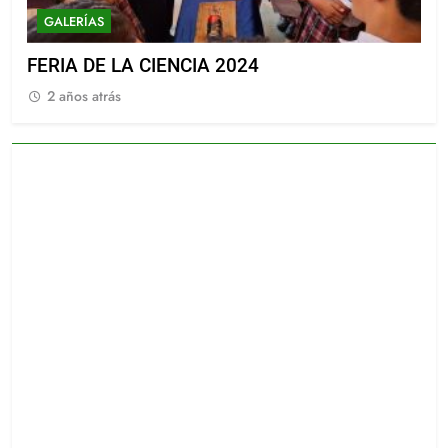
GALERÍAS
G
FERIA DE LA CIENCIA 2024
Gr
2 años atrás
2