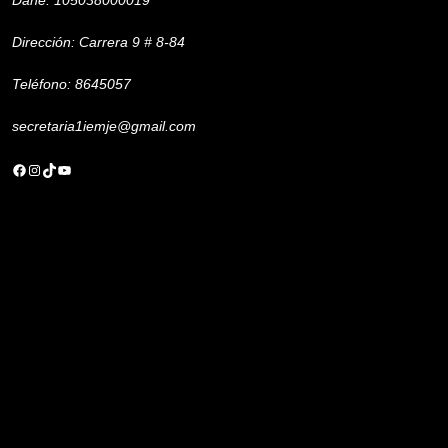
Dirección: Carrera 9 # 8-84
Teléfono: 8645057
secretaria1iemje@gmail.com
Facebook
Instagram
TikTok
YouTube