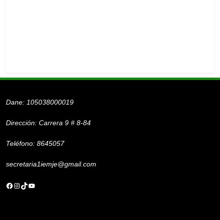
MJE
Dane: 105038000019
Dirección: Carrera 9 # 8-84
Teléfono: 8645057
secretaria1iemje@gmail.com
Facebook
Instagram
TikTok
YouTube